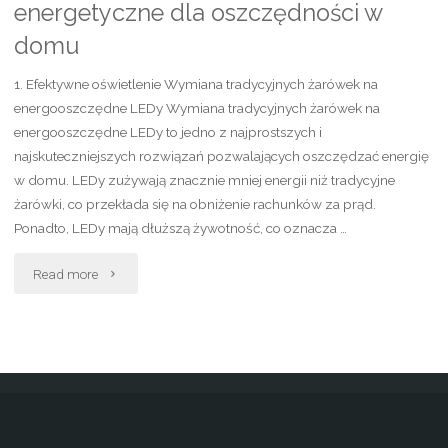
energetyczne dla oszczędności w
domu
1. Efektywne oświetlenie Wymiana tradycyjnych żarówek na
energooszczędne LEDy Wymiana tradycyjnych żarówek na
energooszczędne LEDy to jedno z najprostszych i
najskuteczniejszych rozwiązań pozwalających oszczędzać energię
w domu. LEDy zużywają znacznie mniej energii niż tradycyjne
żarówki, co przekłada się na obniżenie rachunków za prąd.
Ponadto, LEDy mają dłuższą żywotność, co oznacza …
"Nowoczesne
Read more
rozwiązania
energetyczne
dla
oszczędności