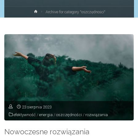
Strona
Archive for category "oszczędności"
główna
23 sierpnia 2023
efektywność
/
energia
/
oszczędności
/
rozwiązania
Nowoczesne rozwiązania