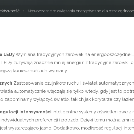
a
fektywność
Nowoczesne rozwiązania energetyczne dla oszczędnoś
na
e LEDy
Wymiana tradycyjnych żarówek na energooszczędne LEDy
Dy zużywają znacznie mniej energii niż tradycyjne żarówki, c
ejszą konieczność ich wymiany.
znych
Zastosowanie czujników ruchu i świateł automatycznych 
iatła automatycznie włączają się tylko wtedy, gdy jest to potrz
 zapominamy wyłączyć światło, takich jak korytarze czy łazien
egulacji intensywności
Inteligentne systemy oświetleniowe z
ndywidualnych preferencji i potrzeb. Dzięki temu można zmniej
est wystarczająco jasno. Dodatkowo, możliwość regulacji inte