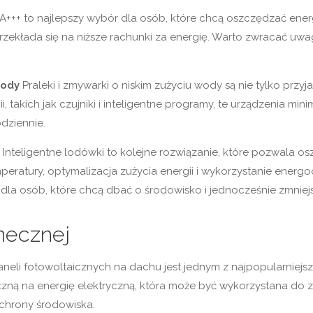
+++ to najlepszy wybór dla osób, które chcą oszczędzać energ
rzekłada się na niższe rachunki za energię. Warto zwracać uwag
wody
Praleki i zmywarki o niskim zużyciu wody są nie tylko prz
akich jak czujniki i inteligentne programy, te urządzenia minima
dziennie.
Inteligentne lodówki to kolejne rozwiązanie, które pozwala
ratury, optymalizacja zużycia energii i wykorzystanie energo
dla osób, które chcą dbać o środowisko i jednocześnie zmniejsz
onecznej
neli fotowoltaicznych na dachu jest jednym z najpopularniejs
czną na energię elektryczną, która może być wykorzystana do
ochrony środowiska.