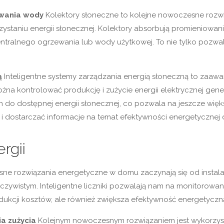
ewania wody
Kolektory słoneczne to kolejne nowoczesne rozwi
aniu energii słonecznej. Kolektory absorbują promieniowanie s
tralnego ogrzewania lub wody użytkowej. To nie tylko pozwala
ą
Inteligentne systemy zarządzania energią słoneczną to zaaw
ożna kontrolować produkcję i zużycie energii elektrycznej gen
o dostępnej energii słonecznej, co pozwala na jeszcze więk
 i dostarczać informacje na temat efektywności energetycznej
rgii
e rozwiązania energetyczne w domu zaczynają się od instalacji
zeczywistym. Inteligentne liczniki pozwalają nam na monitorow
dukcji kosztów, ale również zwiększa efektywność energetycz
a zużycia
Kolejnym nowoczesnym rozwiązaniem jest wykorzysta