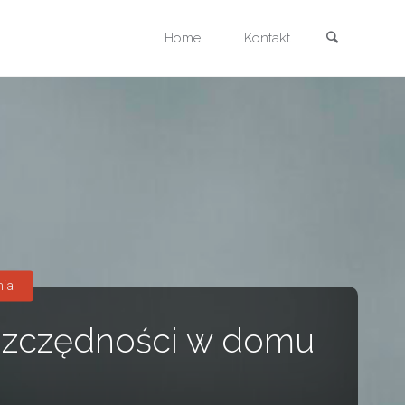
Szukaj
Przejdź
Home
Kontakt
do
treści
nia
szczędności w domu