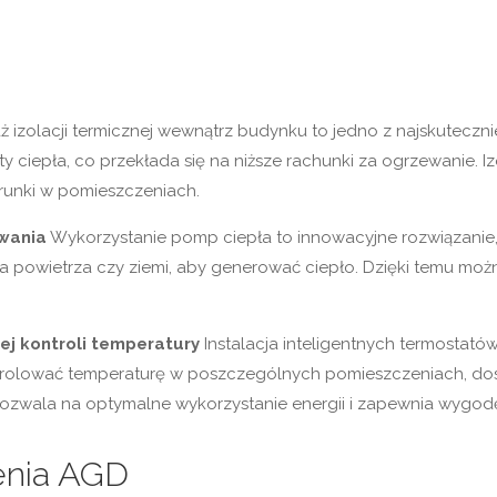
 izolacji termicznej wewnątrz budynku to jedno z najskuteczn
ty ciepła, co przekłada się na niższe rachunki za ogrzewanie. 
runki w pomieszczeniach.
wania
Wykorzystanie pomp ciepła to innowacyjne rozwiązanie
gia powietrza czy ziemi, aby generować ciepło. Dzięki temu mo
ej kontroli temperatury
Instalacja inteligentnych termostató
trolować temperaturę w poszczególnych pomieszczeniach, dost
 pozwala na optymalne wykorzystanie energii i zapewnia wygod
enia AGD