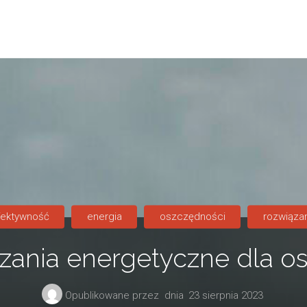
fektywność
energia
oszczędności
rozwiąza
zania energetyczne dla o
Opublikowane przez
dnia
23 sierpnia 2023