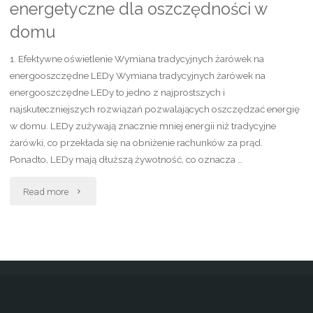
energetyczne dla oszczędności w
domu
1. Efektywne oświetlenie Wymiana tradycyjnych żarówek na
energooszczędne LEDy Wymiana tradycyjnych żarówek na
energooszczędne LEDy to jedno z najprostszych i
najskuteczniejszych rozwiązań pozwalających oszczędzać energię
w domu. LEDy zużywają znacznie mniej energii niż tradycyjne
żarówki, co przekłada się na obniżenie rachunków za prąd.
Ponadto, LEDy mają dłuższą żywotność, co oznacza …
"Nowoczesne
Read more
rozwiązania
energetyczne
dla
oszczędności