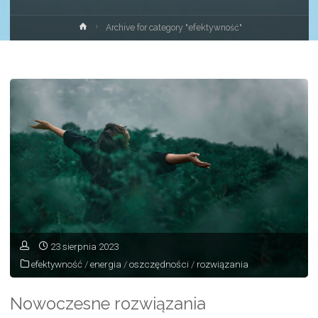
Strona
Archive for category "efektywność"
główna
23 sierpnia 2023
efektywność
/
energia
/
oszczędności
/
rozwiązania
Nowoczesne rozwiązania