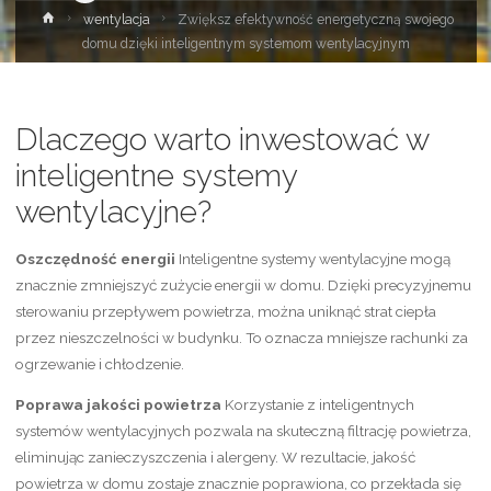
Strona
wentylacja
Zwiększ efektywność energetyczną swojego
główna
domu dzięki inteligentnym systemom wentylacyjnym
Dlaczego warto inwestować w
inteligentne systemy
wentylacyjne?
Oszczędność energii
Inteligentne systemy wentylacyjne mogą
znacznie zmniejszyć zużycie energii w domu. Dzięki precyzyjnemu
sterowaniu przepływem powietrza, można uniknąć strat ciepła
przez nieszczelności w budynku. To oznacza mniejsze rachunki za
ogrzewanie i chłodzenie.
Poprawa jakości powietrza
Korzystanie z inteligentnych
systemów wentylacyjnych pozwala na skuteczną filtrację powietrza,
eliminując zanieczyszczenia i alergeny. W rezultacie, jakość
powietrza w domu zostaje znacznie poprawiona, co przekłada się