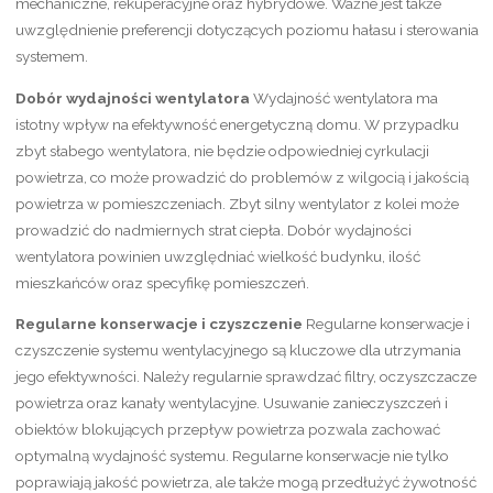
mechaniczne, rekuperacyjne oraz hybrydowe. Ważne jest także
uwzględnienie preferencji dotyczących poziomu hałasu i sterowania
systemem.
Dobór wydajności wentylatora
Wydajność wentylatora ma
istotny wpływ na efektywność energetyczną domu. W przypadku
zbyt słabego wentylatora, nie będzie odpowiedniej cyrkulacji
powietrza, co może prowadzić do problemów z wilgocią i jakością
powietrza w pomieszczeniach. Zbyt silny wentylator z kolei może
prowadzić do nadmiernych strat ciepła. Dobór wydajności
wentylatora powinien uwzględniać wielkość budynku, ilość
mieszkańców oraz specyfikę pomieszczeń.
Regularne konserwacje i czyszczenie
Regularne konserwacje i
czyszczenie systemu wentylacyjnego są kluczowe dla utrzymania
jego efektywności. Należy regularnie sprawdzać filtry, oczyszczacze
powietrza oraz kanały wentylacyjne. Usuwanie zanieczyszczeń i
obiektów blokujących przepływ powietrza pozwala zachować
optymalną wydajność systemu. Regularne konserwacje nie tylko
poprawiają jakość powietrza, ale także mogą przedłużyć żywotność