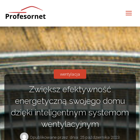
profesornet
wentylacja
Zwiększ efektywność
energetyczną swojego domu
dzięki inteligentnym systemom
wentylacyjnym
Opublikowane przez
dnia
25 października 2023