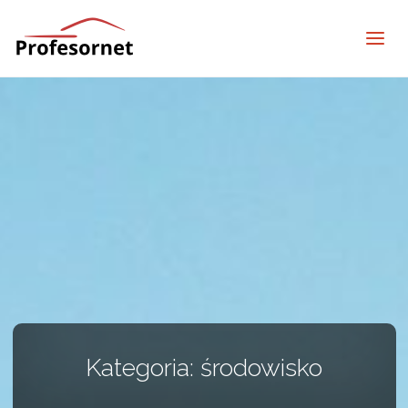
profesornet
Kategoria:
środowisko