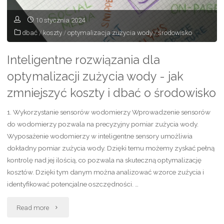
10 stycznia 2024
dbać
/
koszty
/
optymalizacja zużycia wody
/
środowisko
Inteligentne rozwiązania dla
optymalizacji zużycia wody - jak
zmniejszyć koszty i dbać o środowisko
1. Wykorzystanie sensorów wodomierzy Wprowadzenie sensorów
do wodomierzy pozwala na precyzyjny pomiar zużycia wody.
Wyposażenie wodomierzy w inteligentne sensory umożliwia
dokładny pomiar zużycia wody. Dzięki temu możemy zyskać pełną
kontrolę nad jej ilością, co pozwala na skuteczną optymalizację
kosztów. Dzięki tym danym można analizować wzorce zużycia i
identyfikować potencjalne oszczędności. …
"Inteligentne
Read more