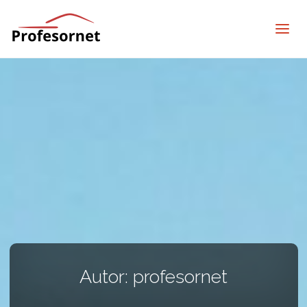
profesornet
Autor:
profesornet