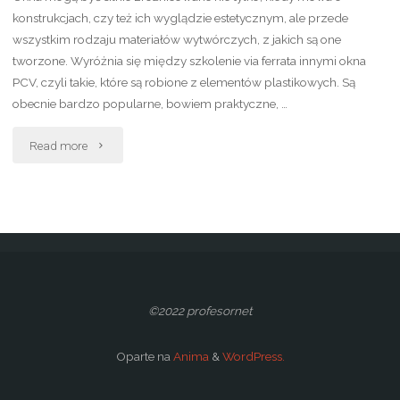
konstrukcjach, czy też ich wyglądzie estetycznym, ale przede
wszystkim rodzaju materiałów wytwórczych, z jakich są one
tworzone. Wyróżnia się między szkolenie via ferrata innymi okna
PCV, czyli takie, które są robione z elementów plastikowych. Są
obecnie bardzo popularne, bowiem praktyczne, …
"Materiały
Read more
okienne"
©2022 profesornet
Oparte na
Anima
&
WordPress.