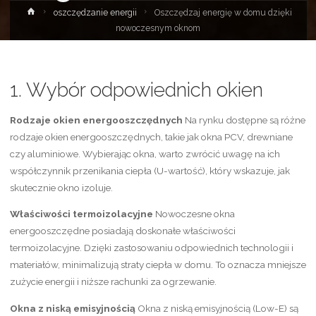
Strona
oszczędzanie energii
Oszczędzaj energię w domu dzięki
główna
nowoczesnym oknom
1. Wybór odpowiednich okien
Rodzaje okien energooszczędnych
Na rynku dostępne są różne
rodzaje okien energooszczędnych, takie jak okna PCV, drewniane
czy aluminiowe. Wybierając okna, warto zwrócić uwagę na ich
współczynnik przenikania ciepła (U-wartość), który wskazuje, jak
skutecznie okno izoluje.
Właściwości termoizolacyjne
Nowoczesne okna
energooszczędne posiadają doskonałe właściwości
termoizolacyjne. Dzięki zastosowaniu odpowiednich technologii i
materiałów, minimalizują straty ciepła w domu. To oznacza mniejsze
zużycie energii i niższe rachunki za ogrzewanie.
Okna z niską emisyjnością
Okna z niską emisyjnością (Low-E) są