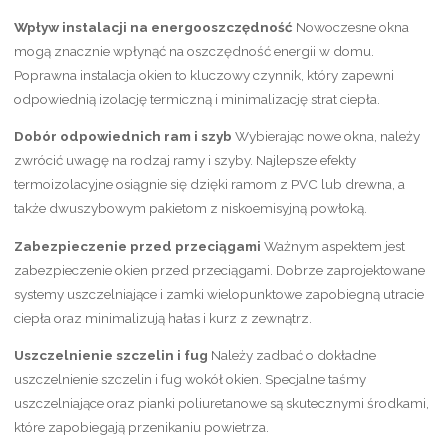
Wpływ instalacji na energooszczędność
Nowoczesne okna
mogą znacznie wpłynąć na oszczędność energii w domu.
Poprawna instalacja okien to kluczowy czynnik, który zapewni
odpowiednią izolację termiczną i minimalizację strat ciepła.
Dobór odpowiednich ram i szyb
Wybierając nowe okna, należy
zwrócić uwagę na rodzaj ramy i szyby. Najlepsze efekty
termoizolacyjne osiągnie się dzięki ramom z PVC lub drewna, a
także dwuszybowym pakietom z niskoemisyjną powłoką.
Zabezpieczenie przed przeciągami
Ważnym aspektem jest
zabezpieczenie okien przed przeciągami. Dobrze zaprojektowane
systemy uszczelniające i zamki wielopunktowe zapobiegną utracie
ciepła oraz minimalizują hałas i kurz z zewnątrz.
Uszczelnienie szczelin i fug
Należy zadbać o dokładne
uszczelnienie szczelin i fug wokół okien. Specjalne taśmy
uszczelniające oraz pianki poliuretanowe są skutecznymi środkami,
które zapobiegają przenikaniu powietrza.